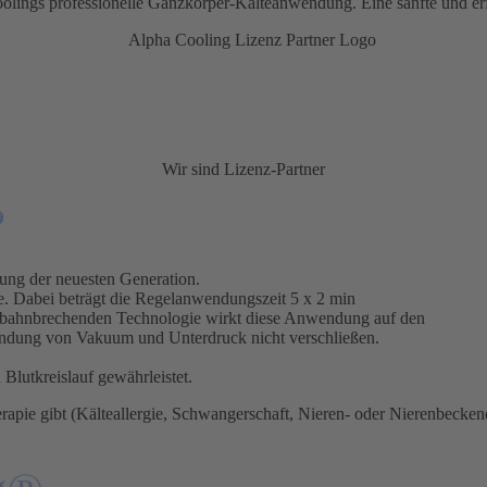
lings professionelle Ganzkörper-Kälteanwendung. Eine sanfte und erfr
Wir sind Lizenz-Partner
?
ung der neuesten Generation.
e. Dabei beträgt die Regelanwendungszeit 5 x 2 min
er bahnbrechenden Technologie wirkt diese Anwendung auf den
endung von Vakuum und Unterdruck nicht verschließen.
n
Blutkreislauf gewährleistet.
apie gibt (Kälteallergie, Schwangerschaft, Nieren- oder Nierenbeckenen