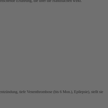
ischende Erfahrung, die über die Handflächen wirkt.
tzündung, tiefe Venenthrombose (bis 6 Mon.), Epilepsie), stellt sie