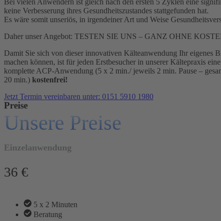
Bei vielen Anwendern ist gleich nach den ersten 5 Zyklen eine signi
keine Verbesserung ihres Gesundheitszustandes stattgefunden hat.
Es wäre somit unseriös, in irgendeiner Art und Weise Gesundheitsvers
Daher unser Angebot: TESTEN SIE UNS – GANZ OHNE KOSTE
Damit Sie sich von dieser innovativen Kälteanwendung Ihr eigenes B
machen können, ist für jeden Erstbesucher in unserer Kältepraxis eine
komplette ACP-Anwendung (5 x 2 min./ jeweils 2 min. Pause – gesa
20 min.)
kostenfrei!
Jetzt Termin vereinbaren unter: 0151 5910 1980
Preise
Unsere Preise
Einzelanwendung
36 €
5 x 2 Minuten
Beratung