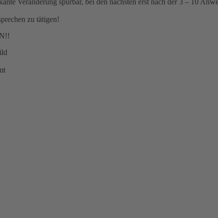
fikante Veränderung spürbar, bei den nächsten erst nach der 3 – 10 An
prechen zu tätigen!
N!!
ild
mt