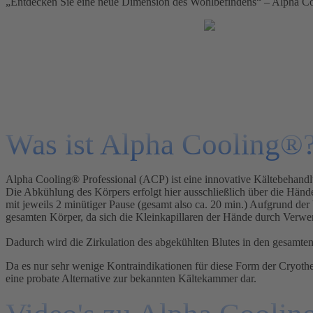
„Entdecken Sie eine neue Dimension des Wohlbefindens“ – Alpha Coo
Was ist Alpha Cooling®
Alpha Cooling® Professional (ACP) ist eine innovative Kältebehandl
Die Abkühlung des Körpers erfolgt hier ausschließlich über die Händ
mit jeweils 2 minütiger Pause (gesamt also ca. 20 min.) Aufgrund d
gesamten Körper, da sich die Kleinkapillaren der Hände durch Verw
Dadurch wird die Zirkulation des abgekühlten Blutes in den gesamte
Da es nur sehr wenige Kontraindikationen für diese Form der Cryother
eine probate Alternative zur bekannten Kältekammer dar.